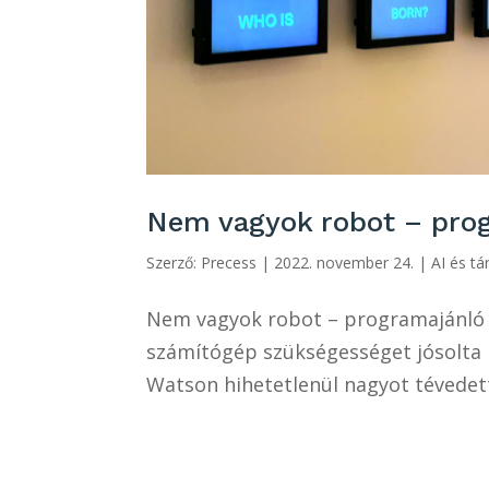
Nem vagyok robot – pro
Szerző:
Precess
|
2022. november 24.
|
AI és t
Nem vagyok robot – programajánló 
számítógép szükségességet jósolta m
Watson hihetetlenül nagyot tévedett