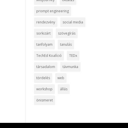
prompt engineering
rendezvény
social media
sorkizárt
szövegírás
tanfolyam
tanulás
TechEd Koalíció
TEDx
társadalom
távmunka
tördelés
web
workshop
állás
önismeret