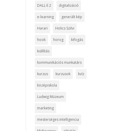
DALL·E 2
digitalizáció
e-learning
generált kép
Harari
Holics Szilvi
hook
horog
kifogás
kiállítás
kommunikációs munkatárs
kurzus
kurzusok
kvíz
középiskola
Ludwig Múzeum
marketing
mesterséges intelligencia
Midjourney
oktatás