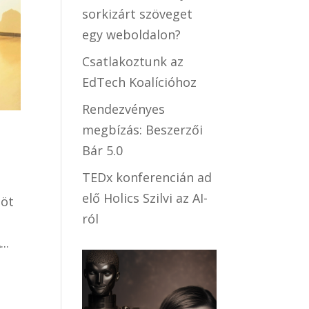
sorkizárt szöveget
egy weboldalon?
Csatlakoztunk az
EdTech Koalícióhoz
Rendezvényes
megbízás: Beszerzői
Bár 5.0
TEDx konferencián ad
elő Holics Szilvi az AI-
 öt
ról
..