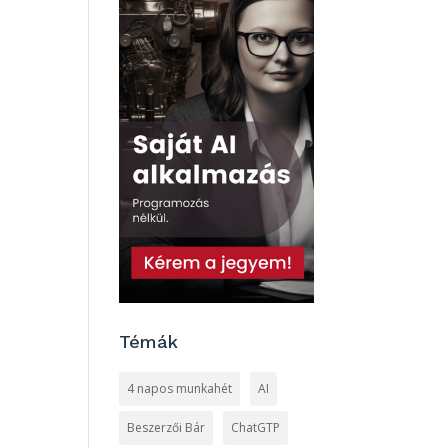
Témák
4 napos munkahét
AI
Beszerzői Bár
ChatGTP