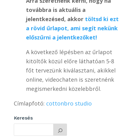
Arra szeretnénk kérni, hogy ha
továbbra is aktuális a
jelentkezésed, akkor
töltsd ki ezt
a rövid űrlapot, ami segít nekünk
előszűrni a jelentkezőket!
A következő lépésben az űrlapot
kitöltők közül előre láthatóan 5-8
főt tervezünk kiválasztani, akikkel
online, videochaten is szeretnénk
megismerkedni közelebbről.
Címlapfotó:
cottonbro studio
Keresés