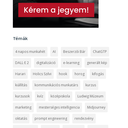
Témák
4 napos munkahét
AI
Beszerzői Bár
ChatGTP
DALL·E 2
digitalizáció
e-learning
generált kép
Harari
Holics Szilvi
hook
horog
kifogás
kiállítás
kommunikációs munkatárs
kurzus
kurzusok
kvíz
középiskola
Ludwig Múzeum
marketing
mesterséges intelligencia
Midjourney
oktatás
prompt engineering
rendezvény