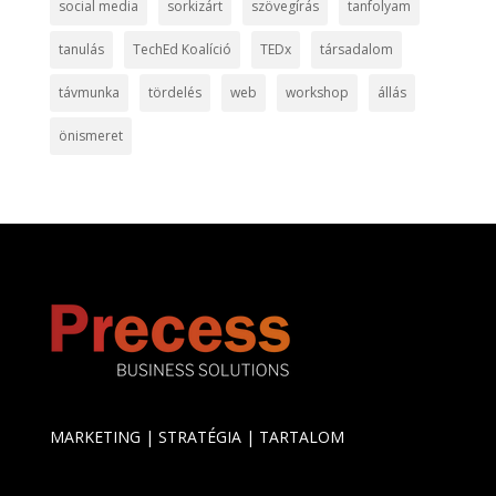
social media
sorkizárt
szövegírás
tanfolyam
tanulás
TechEd Koalíció
TEDx
társadalom
távmunka
tördelés
web
workshop
állás
önismeret
MARKETING | STRATÉGIA | TARTALOM