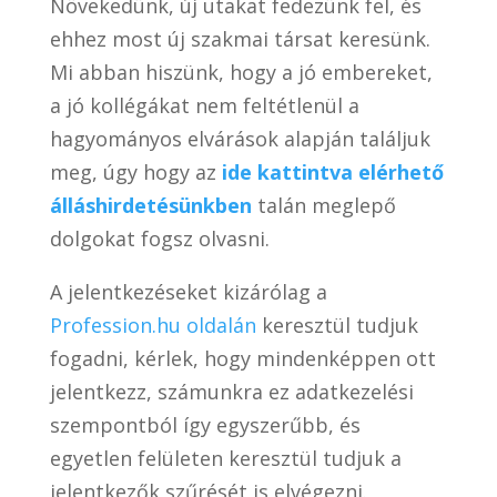
Növekedünk, új utakat fedezünk fel, és
ehhez most új szakmai társat keresünk.
Mi abban hiszünk, hogy a jó embereket,
a jó kollégákat nem feltétlenül a
hagyományos elvárások alapján találjuk
meg, úgy hogy az
ide kattintva elérhető
álláshirdetésünkben
talán meglepő
dolgokat fogsz olvasni.
A jelentkezéseket kizárólag a
Profession.hu oldalán
keresztül tudjuk
fogadni, kérlek, hogy mindenképpen ott
jelentkezz, számunkra ez adatkezelési
szempontból így egyszerűbb, és
egyetlen felületen keresztül tudjuk a
jelentkezők szűrését is elvégezni.