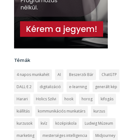
Témák
4 napos munkahét
AI
Beszerzői Bár
ChatGTP
DALL·E 2
digitalizáció
e-learning
generált kép
Harari
Holics Szilvi
hook
horog
kifogás
kiállítás
kommunikációs munkatárs
kurzus
kurzusok
kvíz
középiskola
Ludwig Múzeum
marketing
mesterséges intelligencia
Midjourney