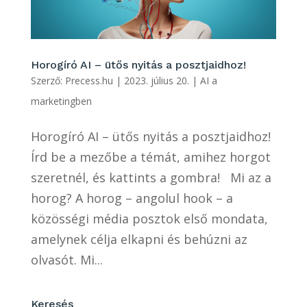
Horogíró AI – ütős nyitás a posztjaidhoz!
Szerző:
Precess.hu
|
2023. július 20.
|
AI a
marketingben
Horogíró AI – ütős nyitás a posztjaidhoz!
Írd be a mezőbe a témát, amihez horgot
szeretnél, és kattints a gombra! Mi az a
horog? A horog – angolul hook – a
közösségi média posztok első mondata,
amelynek célja elkapni és behúzni az
olvasót. Mi...
Keresés