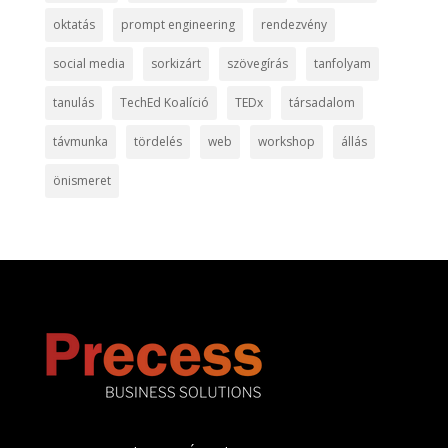
oktatás
prompt engineering
rendezvény
social media
sorkizárt
szövegírás
tanfolyam
tanulás
TechEd Koalíció
TEDx
társadalom
távmunka
tördelés
web
workshop
állás
önismeret