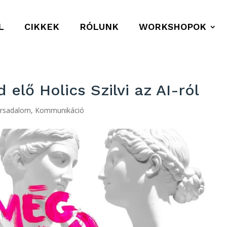
L
CIKKEK
RÓLUNK
WORKSHOPOK
elő Holics Szilvi az AI-ról
ársadalom
,
Kommunikáció