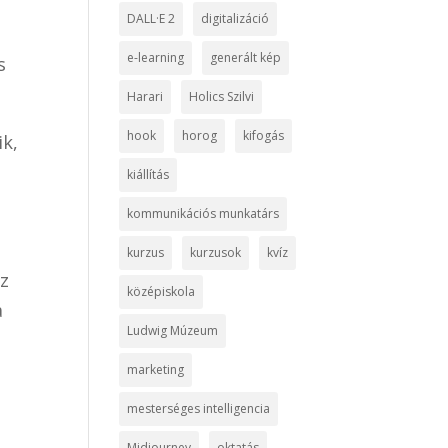
DALL·E 2
digitalizáció
e-learning
generált kép
s
Harari
Holics Szilvi
hook
horog
kifogás
ik,
kiállítás
kommunikációs munkatárs
kurzus
kurzusok
kvíz
az
középiskola
a
Ludwig Múzeum
marketing
mesterséges intelligencia
Midjourney
oktatás