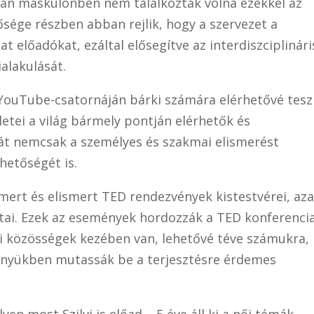
alán máskülönben nem találkoztak volna ezekkel az
ősége részben abban rejlik, hogy a szervezet a
t előadókat, ezáltal elősegítve az interdiszciplinári
alakulását.
YouTube-csatornáján bárki számára elérhetővé tesz
letei a világ bármely pontján elérhetők és
hát nemcsak a személyes és szakmai elismerést
ehetőségét is.
smert és elismert TED rendezvények kistestvérei, az
zatai. Ezek az események hordozzák a TED konferenci
yi közösségek kezében van, lehetővé téve számukra,
ényükben mutassák be a terjesztésre érdemes
yen most Szilvi is előad – 5 éve áll ki a női témák