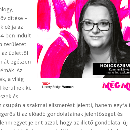
ology,
övidítése –
 célja az
84-ben indult
 területet
 az üzlettől
n át egészen
témák. Az
k, a világ
 kerülnek ki,
észek és
m csupán a szakmai elismerést jelenti, hanem egyfaj
megerősíti az előadó gondolatainak jelentőségét és
enni egyet jelent azzal, hogy az illető gondolatai új