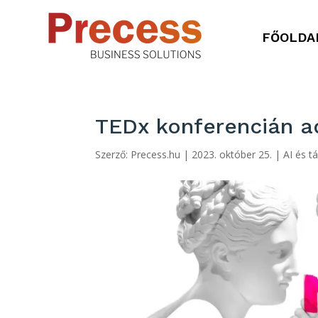
FŐOLDA
TEDx konferencián ad 
Szerző:
Precess.hu
|
2023. október 25.
|
AI és t