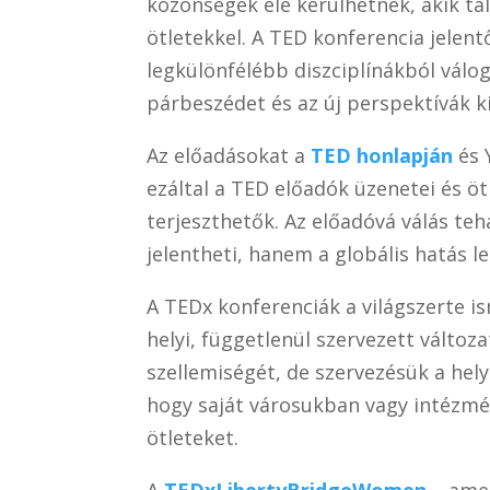
közönségek elé kerülhetnek, akik t
ötletekkel. A TED konferencia jelent
legkülönfélébb diszciplínákból váloga
párbeszédet és az új perspektívák ki
Az előadásokat a
TED honlapján
és 
ezáltal a TED előadók üzenetei és öt
terjeszthetők. Az előadóvá válás te
jelentheti, hanem a globális hatás l
A TEDx konferenciák a világszerte i
helyi, függetlenül szervezett válto
szellemiségét, de szervezésük a hel
hogy saját városukban vagy intézm
ötleteket.
A
TEDxLibertyBridgeWomen
– amel