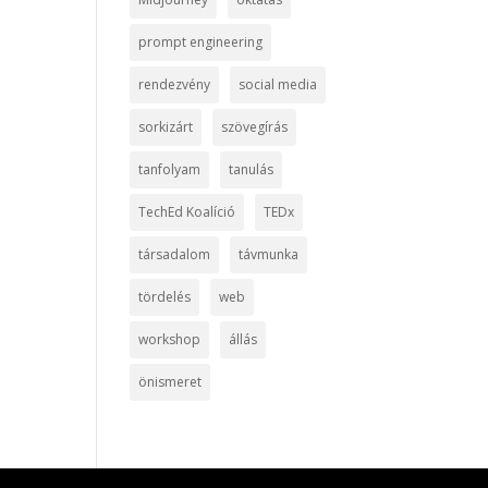
prompt engineering
rendezvény
social media
sorkizárt
szövegírás
tanfolyam
tanulás
TechEd Koalíció
TEDx
társadalom
távmunka
tördelés
web
workshop
állás
önismeret