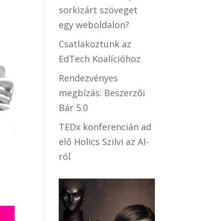
sorkizárt szöveget
egy weboldalon?
Csatlakoztunk az
EdTech Koalícióhoz
Rendezvényes
megbízás: Beszerzői
Bár 5.0
TEDx konferencián ad
elő Holics Szilvi az AI-
ról