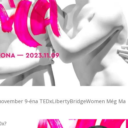
lvi november 9-éna TEDxLibertyBridgeWomen Még Ma
Dx?