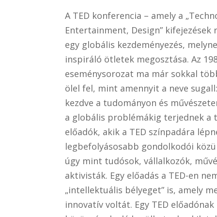
A TED konferencia – amely a „Techn
Entertainment, Design” kifejezések r
egy globális kezdeményezés, melynek
inspiráló ötletek megosztása. Az 19
eseménysorozat ma már sokkal több
ölel fel, mint amennyit a neve sugall:
kezdve a tudományon és művészete
a globális problémákig terjednek a 
előadók, akik a TED színpadára lépne
legbefolyásosabb gondolkodói közül
úgy mint tudósok, vállalkozók, műv
aktivisták. Egy előadás a TED-en ne
„intellektuális bélyeget” is, amely 
innovatív voltát. Egy TED előadónak l