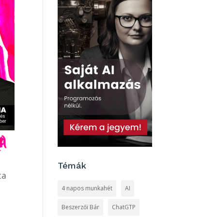
Témák
ta
4 napos munkahét
AI
Beszerzői Bár
ChatGTP