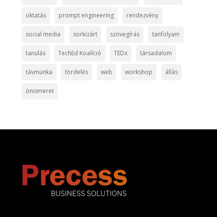
oktatás
prompt engineering
rendezvény
social media
sorkizárt
szövegírás
tanfolyam
tanulás
TechEd Koalíció
TEDx
társadalom
távmunka
tördelés
web
workshop
állás
önismeret