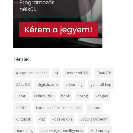
Témák
4 napos munkahét
AI
Beszerzői Bár
ChatGTP
DALL·E 2
digitalizáció
e-learning
generált kép
Harari
Holics Szilvi
hook
horog
kifogás
kiállítás
kommunikációs munkatárs
kurzus
kurzusok
kvíz
középiskola
Ludwig Múzeum
marketing
mesterséges intelligencia
Midjourney