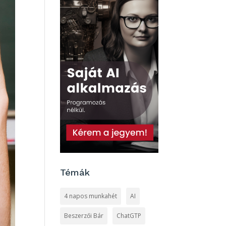
Témák
4 napos munkahét
AI
Beszerzői Bár
ChatGTP