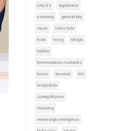
DALL·E 2
digitalizáció
e-learning
generált kép
Harari
Holics Szilvi
hook
horog
kifogás
kiállítás
kommunikációs munkatárs
kurzus
kurzusok
kvíz
középiskola
Ludwig Múzeum
marketing
mesterséges intelligencia
Midjourney
oktatás