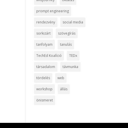
prompt engineering
rendezvény
social media
sorkizárt
szövegírás
tanfolyam
tanulás
TechEd Koalíció
TEDx
társadalom
távmunka
tördelés
web
workshop
állás
önismeret