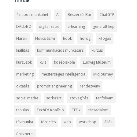
Témák
4 napos munkahét
AI
Beszerzői Bár
ChatGTP
DALL·E 2
digitalizáció
e-learning
generált kép
Harari
Holics Szilvi
hook
horog
kifogás
kiállítás
kommunikációs munkatárs
kurzus
kurzusok
kvíz
középiskola
Ludwig Múzeum
marketing
mesterséges intelligencia
Midjourney
oktatás
prompt engineering
rendezvény
social media
sorkizárt
szövegírás
tanfolyam
tanulás
TechEd Koalíció
TEDx
társadalom
távmunka
tördelés
web
workshop
állás
önismeret