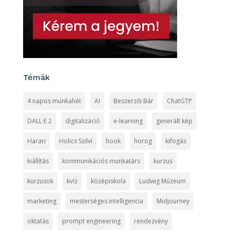
Témák
4 napos munkahét
AI
Beszerzői Bár
ChatGTP
DALL·E 2
digitalizáció
e-learning
generált kép
Harari
Holics Szilvi
hook
horog
kifogás
kiállítás
kommunikációs munkatárs
kurzus
kurzusok
kvíz
középiskola
Ludwig Múzeum
marketing
mesterséges intelligencia
Midjourney
oktatás
prompt engineering
rendezvény