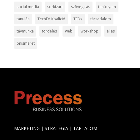
social media
sorkizárt
szövegírás
tanfolyam
tanulás
TechEd Koalíció
TEDx
társadalom
távmunka
tördelés
web
workshop
állás
önismeret
MARKETING | STRATÉGIA | TARTALOM