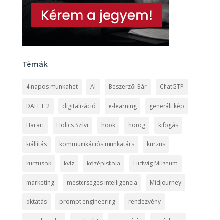
Témák
4 napos munkahét
AI
Beszerzői Bár
ChatGTP
DALL·E 2
digitalizáció
e-learning
generált kép
Harari
Holics Szilvi
hook
horog
kifogás
kiállítás
kommunikációs munkatárs
kurzus
kurzusok
kvíz
középiskola
Ludwig Múzeum
marketing
mesterséges intelligencia
Midjourney
oktatás
prompt engineering
rendezvény