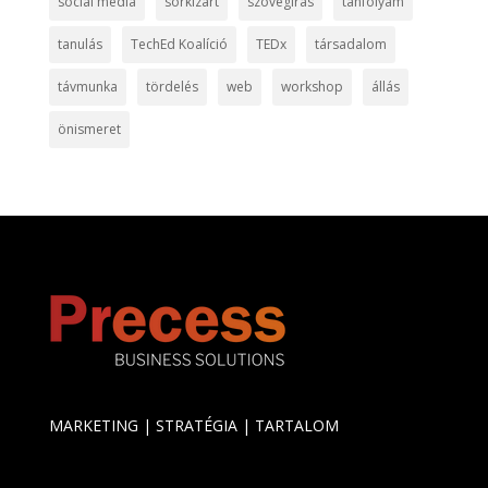
social media
sorkizárt
szövegírás
tanfolyam
tanulás
TechEd Koalíció
TEDx
társadalom
távmunka
tördelés
web
workshop
állás
önismeret
MARKETING | STRATÉGIA | TARTALOM