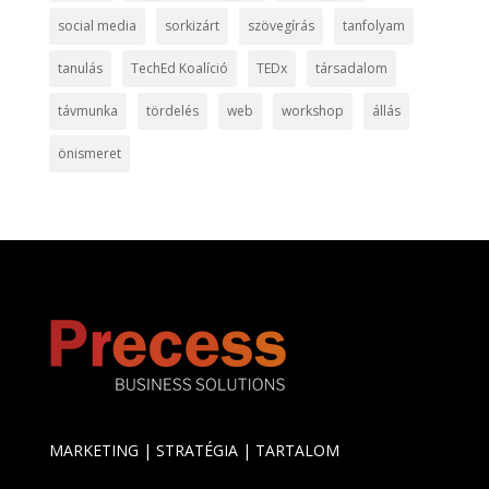
social media
sorkizárt
szövegírás
tanfolyam
tanulás
TechEd Koalíció
TEDx
társadalom
távmunka
tördelés
web
workshop
állás
önismeret
MARKETING | STRATÉGIA | TARTALOM