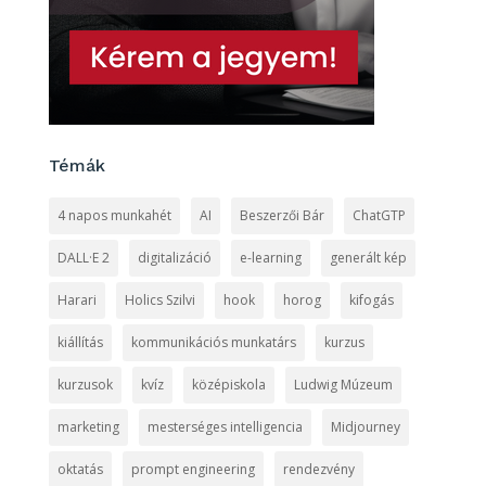
Témák
4 napos munkahét
AI
Beszerzői Bár
ChatGTP
DALL·E 2
digitalizáció
e-learning
generált kép
Harari
Holics Szilvi
hook
horog
kifogás
kiállítás
kommunikációs munkatárs
kurzus
kurzusok
kvíz
középiskola
Ludwig Múzeum
marketing
mesterséges intelligencia
Midjourney
oktatás
prompt engineering
rendezvény