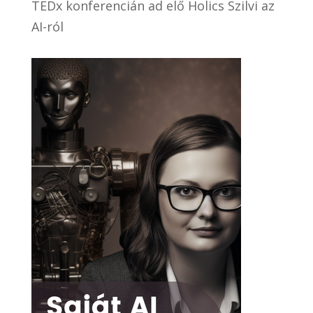
TEDx konferencián ad elő Holics Szilvi az
AI-ról