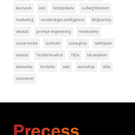
kurzusok
kvíz
középiskola
Ludwig Múzeum
marketing
mesterséges intelligencia
Midjourney
oktatás
prompt engineering
rendezvény
social media
sorkizárt
szövegírás
tanfolyam
tanulás
TechEd Koalíció
TEDx
társadalom
távmunka
tördelés
web
workshop
állás
önismeret