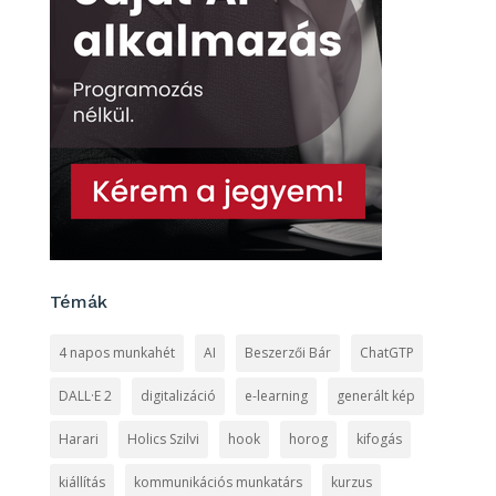
Témák
4 napos munkahét
AI
Beszerzői Bár
ChatGTP
DALL·E 2
digitalizáció
e-learning
generált kép
Harari
Holics Szilvi
hook
horog
kifogás
kiállítás
kommunikációs munkatárs
kurzus