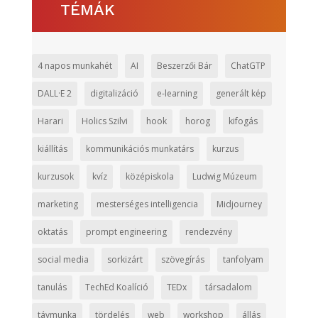
TÉMÁK
4 napos munkahét
AI
Beszerzői Bár
ChatGTP
DALL·E 2
digitalizáció
e-learning
generált kép
Harari
Holics Szilvi
hook
horog
kifogás
kiállítás
kommunikációs munkatárs
kurzus
kurzusok
kvíz
középiskola
Ludwig Múzeum
marketing
mesterséges intelligencia
Midjourney
oktatás
prompt engineering
rendezvény
social media
sorkizárt
szövegírás
tanfolyam
tanulás
TechEd Koalíció
TEDx
társadalom
távmunka
tördelés
web
workshop
állás